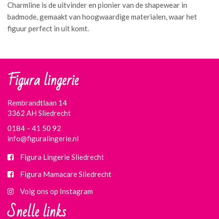
Charmline is de uitvinder en pionier van de shapewear in
badmode, gemaakt van hoogwaardige materialen, waar het
figuur perfect in uit komt.
Figura lingerie
Rembrandtlaan 14
3362 AH Sliedrecht
0184 – 41 50 92
info@figuralingerie.nl
Figura Lingerie Sliedrecht
Figura Mamacare Sliedrecht
Volg ons op Instagram
Snelle links