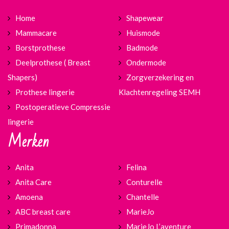
Home
Shapewear
Mammacare
Huismode
Borstprothese
Badmode
Deelprothese ( Breast
Ondermode
Shapers)
Zorgverzekering en
Prothese lingerie
Klachtenregeling SEMH
Postoperatieve Compressie
lingerie
Merken
Anita
Felina
Anita Care
Conturelle
Amoena
Chantelle
ABC breast care
MarieJo
Primadonna
MarieJo L’aventure