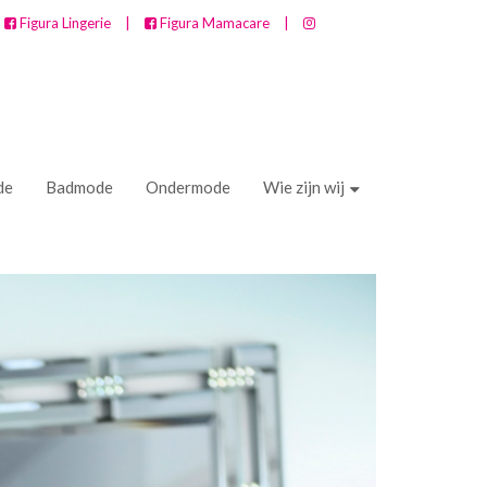
Figura Lingerie
|
Figura Mamacare
|
de
Badmode
Ondermode
Wie zijn wij