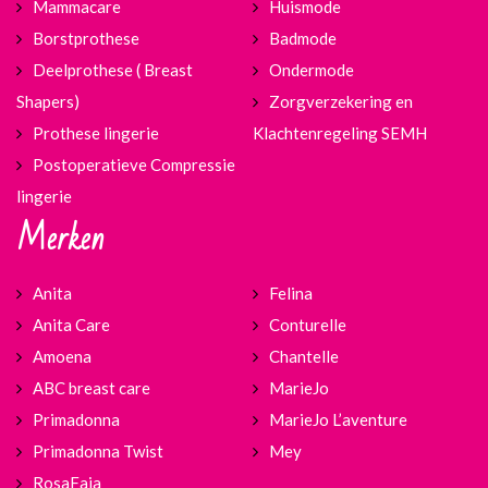
Mammacare
Huismode
Borstprothese
Badmode
Deelprothese ( Breast
Ondermode
Shapers)
Zorgverzekering en
Prothese lingerie
Klachtenregeling SEMH
Postoperatieve Compressie
lingerie
Merken
Anita
Felina
Anita Care
Conturelle
Amoena
Chantelle
ABC breast care
MarieJo
Primadonna
MarieJo L’aventure
Primadonna Twist
Mey
RosaFaia