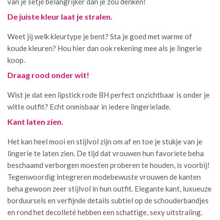
van je setje belangrijker dan je zou denken!
De juiste kleur laat je stralen.
Weet jij welk kleurtype je bent? Sta je goed met warme of
koude kleuren? Hou hier dan ook rekening mee als je lingerie
koop.
Draag rood onder wit!
Wist je dat een lipstick rode BH perfect onzichtbaar is onder je
witte outfit? Echt onmisbaar in iedere lingerielade.
Kant laten zien.
Het kan heel mooi en stijlvol zijn om af en toe je stukje van je
lingerie te laten zien. De tijd dat vrouwen hun favoriete beha
beschaamd verborgen moesten proberen te houden, is voorbij!
Tegenwoordig integreren modebewuste vrouwen de kanten
beha gewoon zeer stijlvol in hun outfit. Elegante kant, luxueuze
borduursels en verfijnde details subtiel op de schouderbandjes
en rond het decolleté hebben een schattige, sexy uitstraling.