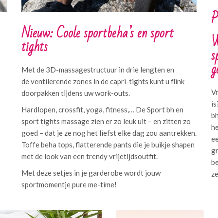
P
Nieuw: Coole sportbeha’s en sport
W
tights
s
g
Met de 3D-massagestructuur in drie lengten en
de ventilerende zones in de capri-tights kunt u flink
Vr
doorpakken tijdens uw work-outs.
is
Hardlopen, crossfit, yoga, fitness,… De Sport bh en
bh
sport tights massage zien er zo leuk uit – en zitten zo
he
goed – dat je ze nog het liefst elke dag zou aantrekken.
ee
Toffe beha tops, flatterende pants die je buikje shapen
gr
met de look van een trendy vrijetijdsoutfit.
be
Met deze setjes in je garderobe wordt jouw
ze
sportmomentje pure me-time!