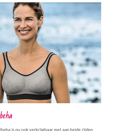
tbeha
tbeha is nu ook verkrijgbaar met aan beide zijden