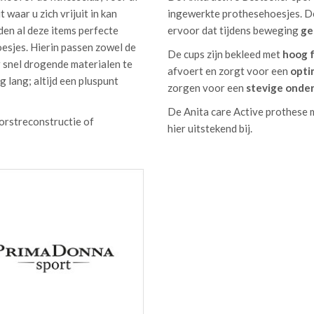
ingewerkte prothesehoesjes. De
waar u zich vrijuit in kan
ervoor dat tijdens beweging
ge
den al deze items perfecte
esjes. Hierin passen zowel de
De cups zijn bekleed met
hoog 
r snel drogende materialen te
afvoert en zorgt voor een
opti
g lang; altijd een pluspunt
zorgen voor een
stevige onde
De Anita care Active prothese m
orstreconstructie of
hier uitstekend bij.