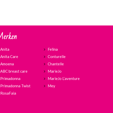
erken
Anita
Felina
Anita Care
Conturelle
Amoena
Chantelle
ABC breast care
MarieJo
Primadonna
MarieJo L’aventure
Primadonna Twist
Mey
RosaFaia