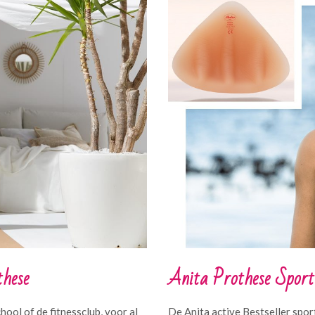
Anita Prothese Spor
these
De Anita active Bestseller spor
hool of de fitnessclub, voor al