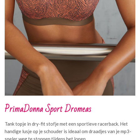
PrimaDonna Sport Dromeas
Tank topje in dry-fit stofje met een sportieve racerback. Het
handige lusje op je schouder is ideaal om draadjes van je mp3-
speler weg te stoppen tijdens het lopen.