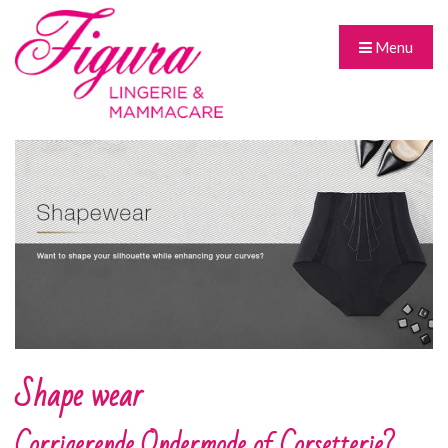
Menu
Shape wear
Corrigerende Ondermode of Corsetterie?