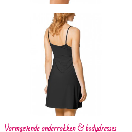
Vormgevende onderrokken & bodydresses